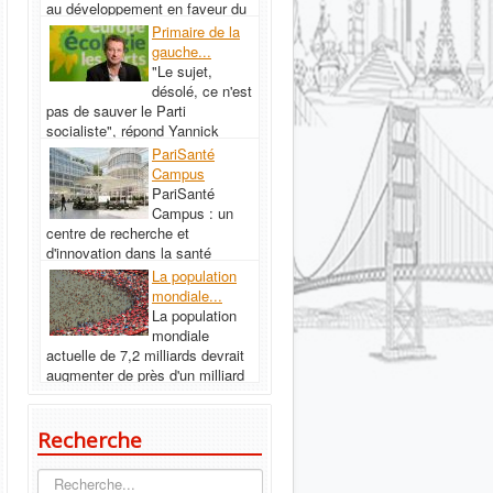
au développement en faveur du
monde francophone.
Primaire de la
Contrairement à une idée reçue,
gauche...
le monde...
Read More...
"Le sujet,
désolé, ce n'est
pas de sauver le Parti
socialiste", répond Yannick
Jadot. Le candidat d'EELV pour
PariSanté
la présidentielle rejette...
Read
Campus
More...
PariSanté
Campus : un
centre de recherche et
d'innovation dans la santé
numérique. Des QR codes dans
La population
nos smartphones, des rendez-
mondiale...
vous pris sur...
Read More...
La population
mondiale
actuelle de 7,2 milliards devrait
augmenter de près d'un milliard
de personnes au cours des
douze prochaines années,
pour...
Read More...
Recherche
Recherche