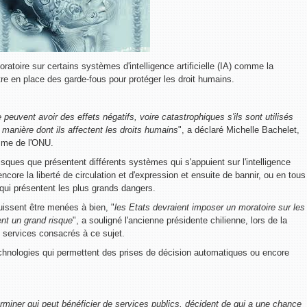
toire sur certains systèmes d'intelligence artificielle (IA) comme la
re en place des garde-fous pour protéger les droit humains.
le peuvent avoir des effets négatifs, voire catastrophiques s'ils sont utilisés
anière dont ils affectent les droits humains
", a déclaré Michelle Bachelet,
mme de l'ONU.
isques que présentent différents systèmes qui s'appuient sur l'intelligence
u encore la liberté de circulation et d'expression et ensuite de bannir, ou en tous
 qui présentent les plus grands dangers.
uissent être menées à bien, "
les Etats devraient imposer un moratoire sur les
ent un grand risque
", a souligné l'ancienne présidente chilienne, lors de la
 services consacrés à ce sujet.
chnologies qui permettent des prises de décision automatiques ou encore
rminer qui peut bénéficier de services publics, décident de qui a une chance