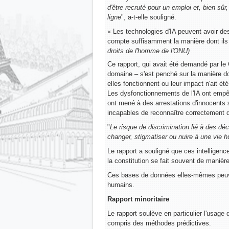
d'être recruté pour un emploi et, bien sûr
ligne
", a-t-elle souligné.
« Les technologies d'IA peuvent avoir des 
compte suffisamment la manière dont ils 
droits de l'homme de l'ONU)
Ce rapport, qui avait été demandé par le
domaine – s'est penché sur la manière d
elles fonctionnent ou leur impact n'ait é
Les dysfonctionnements de l'IA ont empê
ont mené à des arrestations d'innocents
incapables de reconnaître correctement d
"
Le risque de discrimination lié à des déc
changer, stigmatiser ou nuire à une vie h
Le rapport a souligné que ces intelligenc
la constitution se fait souvent de manièr
Ces bases de données elles-mêmes peuven
humains.
Rapport minoritaire
Le rapport soulève en particulier l'usage 
compris des méthodes prédictives.