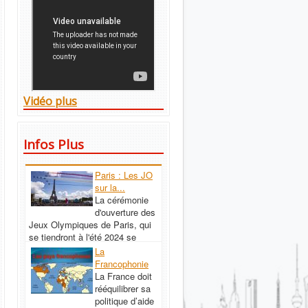
Vidéo plus
Infos Plus
Paris : Les JO
sur la...
La cérémonie
d'ouverture des
Jeux Olympiques de Paris, qui
se tiendront à l'été 2024 se
déroulera sur la Seine, le fleuve
La
qui traverse la...
Read More...
Francophonie
La France doit
rééquilibrer sa
politique d’aide