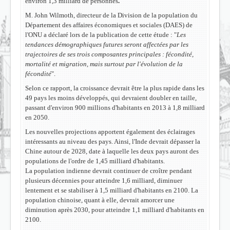
environ 1,3 milliard de personnes
.
M. John Wilmoth, directeur de la Division de la population du
Département des affaires économiques et sociales (DAES) de
l'ONU a déclaré lors de la publication de cette étude : "
Les
tendances démographiques futures seront affectées par les
trajectoires de ses trois composantes principales : fécondité,
mortalité et migration, mais surtout par l'évolution de la
fécondité
".
Selon ce rapport, la croissance devrait être la plus rapide dans les
49 pays les moins développés, qui devraient doubler en taille,
passant d'environ 900 millions d'habitants en 2013 à 1,8 milliard
en 2050.
Les nouvelles projections apportent également des éclairages
intéressants au niveau des pays. Ainsi,
l'Inde devrait dépasser la
Chine autour de 2028
, date à laquelle les deux pays auront des
populations de l'ordre de 1,45 milliard d'habitants.
La population indienne devrait continuer de croître pendant
plusieurs décennies pour atteindre 1,6 milliard, diminuer
lentement et se stabiliser à 1,5 milliard d'habitants en 2100. La
population chinoise, quant à elle, devrait amorcer une
diminution après 2030, pour atteindre 1,1 milliard d'habitants en
2100.