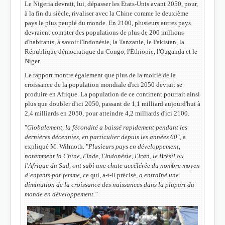
Le Nigeria devrait, lui, dépasser les Etats-Unis avant 2050, pour,
à la fin du siècle, rivaliser avec la Chine comme le deuxième
pays le plus peuplé du monde. En 2100, plusieurs autres pays
devraient compter des populations de plus de 200 millions
d'habitants, à savoir l'Indonésie, la Tanzanie, le Pakistan, la
République démocratique du Congo, l'Éthiopie, l'Ouganda et le
Niger.
Le rapport montre également que
plus de la moitié de la
croissance de la population mondiale d'ici 2050 devrait se
produire en Afrique
.
La population de ce continent pourrait ainsi
plus que doubler d'ici 2050, passant de 1,1 milliard aujourd'hui à
2,4 milliards en 2050
, pour atteindre 4,2 milliards d'ici 2100.
"
Globalement, la fécondité a baissé rapidement pendant les
dernières décennies, en particulier depuis les années 60
", a
expliqué M. Wilmoth. "
Plusieurs pays en développement,
notamment la Chine, l'Inde, l'Indonésie, l'Iran, le Brésil ou
l'Afrique du Sud, ont subi une chute accélérée du nombre moyen
d’enfants par femme
, ce qui, a-t-il précisé,
a entraîné une
diminution de la croissance des naissances dans la plupart du
monde en développement."