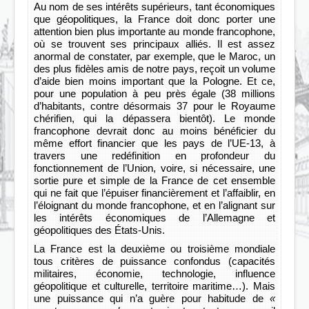
Au nom de ses intérêts supérieurs, tant économiques
que géopolitiques, la France doit donc porter une
attention bien plus importante au monde francophone,
où se trouvent ses principaux alliés. Il est assez
anormal de constater, par exemple, que le Maroc, un
des plus fidèles amis de notre pays, reçoit un volume
d’aide bien moins important que la Pologne. Et ce,
pour une population à peu près égale (38 millions
d’habitants, contre désormais 37 pour le Royaume
chérifien, qui la dépassera bientôt). Le monde
francophone devrait donc au moins bénéficier du
même effort financier que les pays de l’UE-13, à
travers une redéfinition en profondeur du
fonctionnement de l’Union, voire, si nécessaire, une
sortie pure et simple de la France de cet ensemble
qui ne fait que l’épuiser financièrement et l’affaiblir, en
l’éloignant du monde francophone, et en l’alignant sur
les intérêts économiques de l’Allemagne et
géopolitiques des États-Unis.
La France est la deuxième ou troisième mondiale
tous critères de puissance confondus (capacités
militaires, économie, technologie, influence
géopolitique et culturelle, territoire maritime…). Mais
une puissance qui n’a guère pour habitude de
«