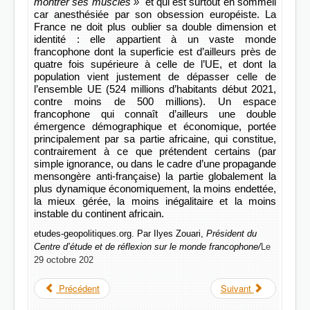
montrer ses muscles »
et qui est surtout en sommeil
car anesthésiée par son obsession européiste. La
France ne doit plus oublier sa double dimension et
identité : elle appartient à un vaste monde
francophone dont la superficie est d’ailleurs près de
quatre fois supérieure à celle de l’UE, et dont la
population vient justement de dépasser celle de
l’ensemble UE (524 millions d’habitants début 2021,
contre moins de 500 millions). Un espace
francophone qui connaît d’ailleurs une double
émergence démographique et économique, portée
principalement par sa partie africaine, qui constitue,
contrairement à ce que prétendent certains (par
simple ignorance, ou dans le cadre d’une propagande
mensongère anti-française) la partie globalement la
plus dynamique économiquement, la moins endettée,
la mieux gérée, la moins inégalitaire et la moins
instable du continent africain.
etudes-geopolitiques.org. Par Ilyes Zouari,
Président du
Centre d’étude et de réflexion sur le monde francophone/
Le
29 octobre 202
Précédent
Suivant