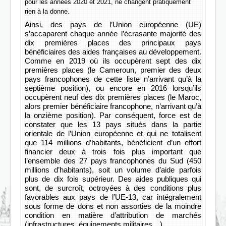
pour les années 2020 et 2021, ne changent pratiquement
rien à la donne.
Ainsi, des pays de l’Union européenne (UE)
s’accaparent chaque année l’écrasante majorité des
dix premières places des principaux pays
bénéficiaires des aides françaises au développement.
Comme en 2019 où ils occupèrent sept des dix
premières places (le Cameroun, premier des deux
pays francophones de cette liste n’arrivant qu’à la
septième position), ou encore en 2016 lorsqu’ils
occupèrent neuf des dix premières places (le Maroc,
alors premier bénéficiaire francophone, n’arrivant qu’à
la onzième position). Par conséquent, force est de
constater que les 13 pays situés dans la partie
orientale de l’Union européenne et qui ne totalisent
que 114 millions d’habitants, bénéficient d’un effort
financier deux à trois fois plus important que
l’ensemble des 27 pays francophones du Sud (450
millions d’habitants), soit un volume d’aide parfois
plus de dix fois supérieur. Des aides publiques qui
sont, de surcroît, octroyées à des conditions plus
favorables aux pays de l’UE-13, car intégralement
sous forme de dons et non assorties de la moindre
condition en matière d’attribution de marchés
(infrastructures, équipements militaires…).