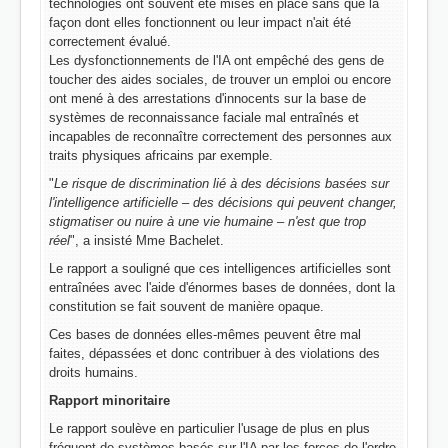
technologies ont souvent été mises en place sans que la
façon dont elles fonctionnent ou leur impact n'ait été
correctement évalué.
Les dysfonctionnements de l'IA ont empêché des gens de
toucher des aides sociales, de trouver un emploi ou encore
ont mené à des arrestations d'innocents sur la base de
systèmes de reconnaissance faciale mal entraînés et
incapables de reconnaître correctement des personnes aux
traits physiques africains par exemple.
"
Le risque de discrimination lié à des décisions basées sur
l'intelligence artificielle – des décisions qui peuvent changer,
stigmatiser ou nuire à une vie humaine – n'est que trop
réel
", a insisté Mme Bachelet.
Le rapport a souligné que ces intelligences artificielles sont
entraînées avec l'aide d'énormes bases de données, dont la
constitution se fait souvent de manière opaque.
Ces bases de données elles-mêmes peuvent être mal
faites, dépassées et donc contribuer à des violations des
droits humains.
Rapport minoritaire
Le rapport soulève en particulier l'usage de plus en plus
fréquent de systèmes basés sur l'IA par les forces de l'ordre